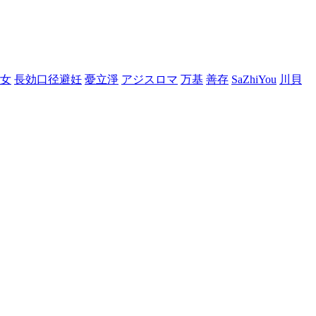
女
長効口径避妊
憂立淨
アジスロマ
万基
善存
SaZhiYou
川貝