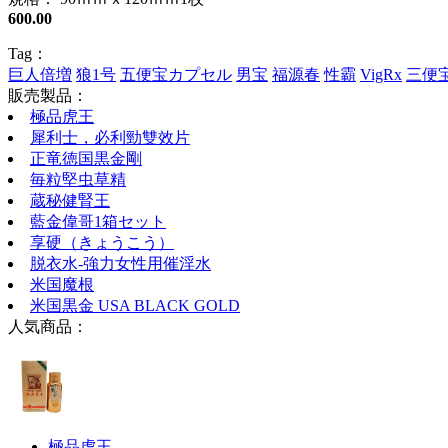
600.00
Tag：
巨人倍増
狼1号
五便宝カプセル
男宝
福源春
性霸
VigRx
三便
販売製品：
極品虎王
犀利士，必利勁雙效片
正竜徳国黒金剛
毎粒堅虫草精
蔵秘健腎王
藍金偉哥1箱セット
享硬（きょうこう）
脱衣水-強力女性用催淫水
米国魔根
米国黒金 USA BLACK GOLD
人気商品：
極品虎王