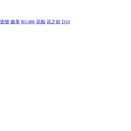
壹號
曲美
RU486
花痴
花之欲
D10