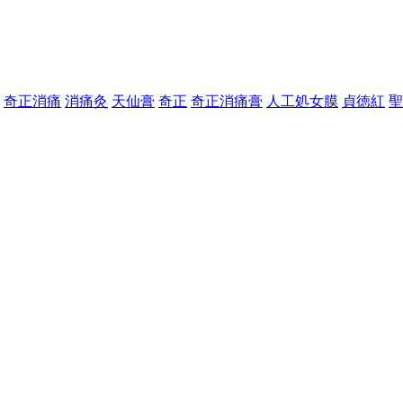
奇正消痛
消痛灸
天仙膏
奇正
奇正消痛膏
人工処女膜
貞徳紅
聖