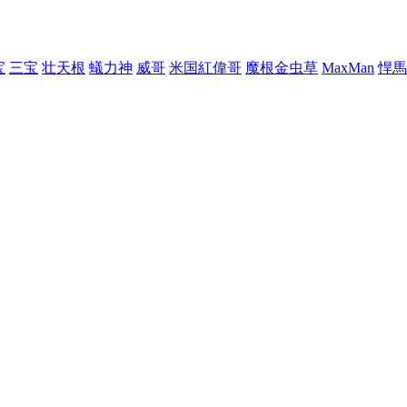
宝
三宝
壮天根
蟻力神
威哥
米国紅偉哥
魔根金虫草
MaxMan
悍馬