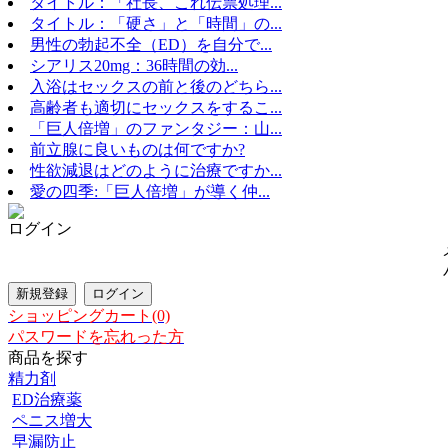
タイトル：「社長、これ伝票処理...
タイトル：「硬さ」と「時間」の...
男性の勃起不全（ED）を自分で...
シアリス20mg：36時間の効...
入浴はセックスの前と後のどちら...
高齢者も適切にセックスをするこ...
「巨人倍増」のファンタジー：山...
前立腺に良いものは何ですか?
性欲減退はどのように治療ですか...
愛の四季:「巨人倍増」が導く仲...
ログイン
ショッピングカート(0)
パスワードを忘れった方
商品を探す
精力剤
ED治療薬
ペニス増大
早漏防止