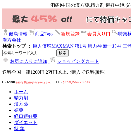
消痛!中国の漢方薬,精力剤,避妊中絶,
健康情報
商品Tags
新規登録
会員入り口
特集
漢方会社
検索トップ ：
巨人倍増
MAXMAN
狼1号
蟻力神
新一粒神
三
お気に入りに追加|
ショッピングカート
送料全国一律1200円 2万円以上ご購入で送料無料!
ホーム
精力剤
漢方薬
媚薬
経口避妊薬
ダイエット
特 集