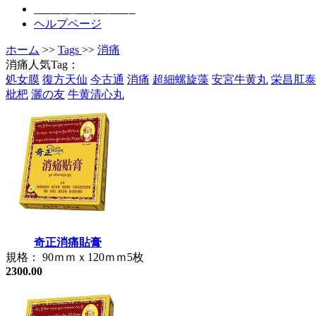
ショッピングカート
ヘルプページ
ホーム
>>
Tags
>>
消痛
消痛人気Tag：
処女膜
復方天仙
今古通
消痛
超細螺旋藻
安宮牛黄丸
栄昌肛泰
枇杷
灑の友
牛黄清心丸
奇正消痛貼膏
規格： 90ｍｍｘ120ｍｍ5枚
2300.00