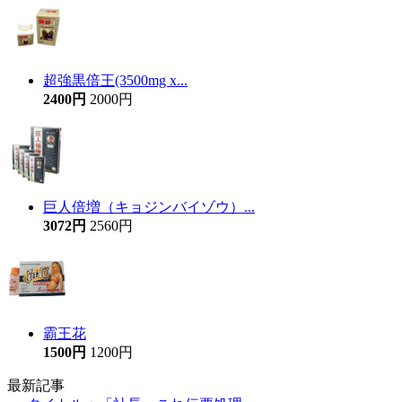
超強黒倍王(3500mg x...
2400円
2000円
巨人倍増（キョジンバイゾウ）...
3072円
2560円
霸王花
1500円
1200円
最新記事