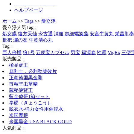
ショッピングカート
ヘルプページ
ホーム
>>
Tags
>>
憂立淨
憂立淨人気Tag：
処女膜
復方天仙
今古通
消痛
超細螺旋藻
安宮牛黄丸
栄昌肛泰
枇杷
灑の友
牛黄清心丸
Tag：
巨人倍増
狼1号
五便宝カプセル
男宝
福源春
性霸
VigRx
三便
販売製品：
極品虎王
犀利士，必利勁雙效片
正竜徳国黒金剛
毎粒堅虫草精
蔵秘健腎王
藍金偉哥1箱セット
享硬（きょうこう）
脱衣水-強力女性用催淫水
米国魔根
米国黒金 USA BLACK GOLD
人気商品：