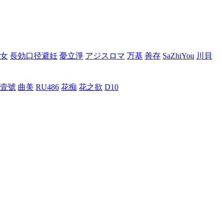
女
長効口径避妊
憂立淨
アジスロマ
万基
善存
SaZhiYou
川貝
壹號
曲美
RU486
花痴
花之欲
D10