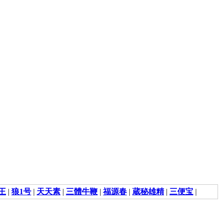
王
|
狼1号
|
天天素
|
三體牛鞭
|
福源春
|
蔵秘雄精
|
三便宝
|