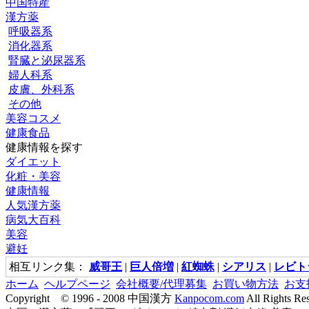
中国特産
漢方薬
呼吸器系
消化器系
腎臓と泌尿器系
婦人科系
皮膚、外科系
その他
美容コスメ
健康食品
健康情報を探す
ダイエット
化粧・美容
健康情報
人気漢方薬
病気大百科
美容
避妊
相互リンク集：
威哥王
|
巨人倍増
|
紅蜘蛛
|
シアリス
|
レビト
ホーム
ヘルプページ
会社概要/代理募集
お買い物方法
お支
Copyright © 1996 - 2008 中国漢方
Kanpocom.com
All Rights Re