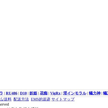
ラ
|
RU486
|
D10
|
妖姫
|
花痴
|
VigRx
|
淫インモラル
|
蟻力神
|
蟻
払/送料
配送方法
EMS的追迹
サイトマップ
served