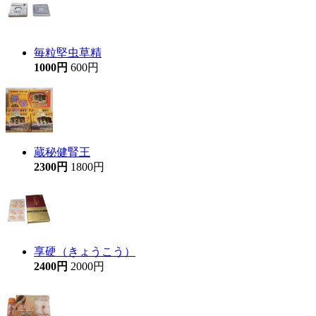
毎粒堅虫草精
1000円
600円
蔵秘健腎王
2300円
1800円
享硬（きょうこう）
2400円
2000円