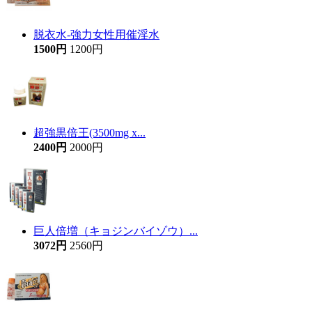
脱衣水-強力女性用催淫水
1500円
1200円
超強黒倍王(3500mg x...
2400円
2000円
巨人倍増（キョジンバイゾウ）...
3072円
2560円