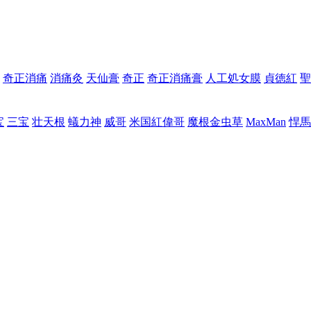
奇正消痛
消痛灸
天仙膏
奇正
奇正消痛膏
人工処女膜
貞徳紅
聖
宝
三宝
壮天根
蟻力神
威哥
米国紅偉哥
魔根金虫草
MaxMan
悍馬