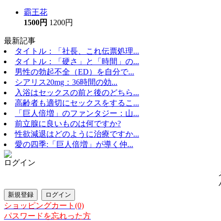
霸王花
1500円
1200円
最新記事
タイトル：「社長、これ伝票処理...
タイトル：「硬さ」と「時間」の...
男性の勃起不全（ED）を自分で...
シアリス20mg：36時間の効...
入浴はセックスの前と後のどちら...
高齢者も適切にセックスをするこ...
「巨人倍増」のファンタジー：山...
前立腺に良いものは何ですか?
性欲減退はどのように治療ですか...
愛の四季:「巨人倍増」が導く仲...
ログイン
ショッピングカート(0)
パスワードを忘れった方