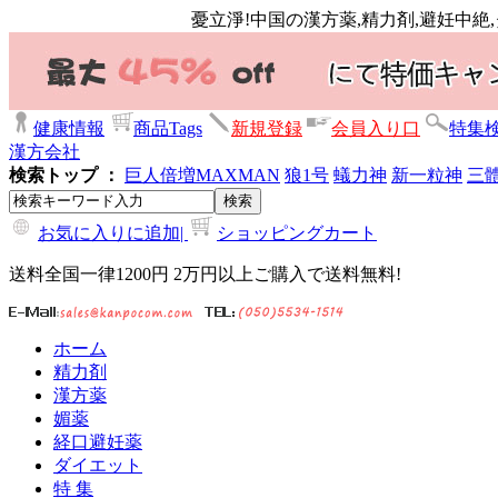
憂立淨!中国の漢方薬,精力剤,避妊中絶
健康情報
商品Tags
新規登録
会員入り口
特集
漢方会社
検索トップ ：
巨人倍増
MAXMAN
狼1号
蟻力神
新一粒神
三
お気に入りに追加|
ショッピングカート
送料全国一律1200円 2万円以上ご購入で送料無料!
ホーム
精力剤
漢方薬
媚薬
経口避妊薬
ダイエット
特 集