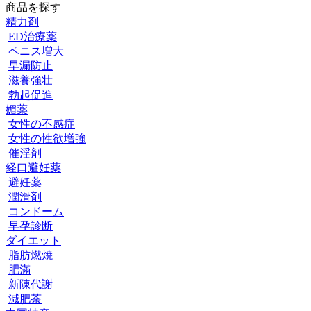
商品を探す
精力剤
ED治療薬
ペニス増大
早漏防止
滋養強壮
勃起促進
媚薬
女性の不感症
女性の性欲増強
催淫剤
経口避妊薬
避妊薬
潤滑剤
コンドーム
早孕診断
ダイエット
脂肪燃焼
肥滿
新陳代謝
減肥茶