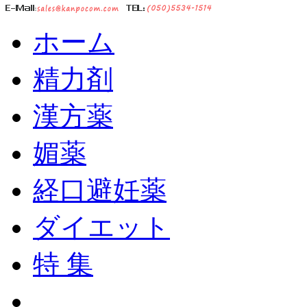
ホーム
精力剤
漢方薬
媚薬
経口避妊薬
ダイエット
特 集
ショッピングカート