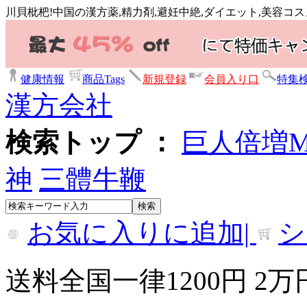
川貝枇杷!中国の漢方薬,精力剤,避妊中絶,ダイエット,美容コ
健康情報
商品Tags
新規登録
会員入り口
特集
漢方会社
検索トップ ：
巨人倍増
神
三體牛鞭
お気に入りに追加|
シ
送料全国一律1200円 2