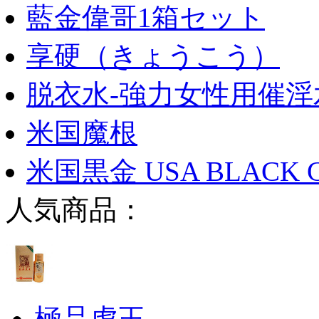
藍金偉哥1箱セット
享硬（きょうこう）
脱衣水-強力女性用催淫
米国魔根
米国黒金 USA BLACK 
人気商品：
極品虎王