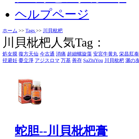
ヘルプページ
ホーム
>>
Tags
>>
川貝枇杷
川貝枇杷人気Tag：
処女膜
復方天仙
今古通
消痛
超細螺旋藻
安宮牛黄丸
栄昌肛泰
径避妊
憂立淨
アジスロマ
万基
善存
SaZhiYou
川貝枇杷
灑の
蛇胆--川貝枇杷膏