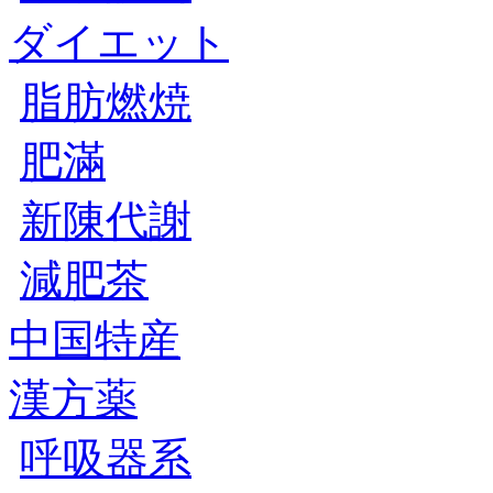
ダイエット
脂肪燃焼
肥滿
新陳代謝
減肥茶
中国特産
漢方薬
呼吸器系