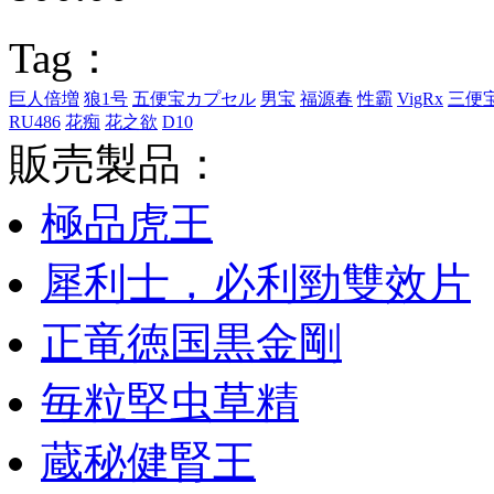
Tag：
巨人倍増
狼1号
五便宝カプセル
男宝
福源春
性霸
VigRx
三便
RU486
花痴
花之欲
D10
販売製品：
極品虎王
犀利士，必利勁雙效片
正竜徳国黒金剛
毎粒堅虫草精
蔵秘健腎王