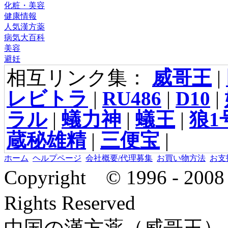
化粧・美容
健康情報
人気漢方薬
病気大百科
美容
避妊
相互リンク集：
威哥王
|
レビトラ
|
RU486
|
D10
|
ラル
|
蟻力神
|
蟻王
|
狼1
蔵秘雄精
|
三便宝
|
ホーム
ヘルプページ
会社概要/代理募集
お買い物方法
お支
Copyright © 1996 - 2
Rights Reserved
中国の漢方薬（威哥王）,