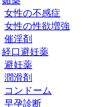
媚薬
女性の不感症
女性の性欲増強
催淫剤
経口避妊薬
避妊薬
潤滑剤
コンドーム
早孕診断