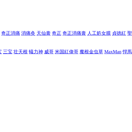
奇正消痛
消痛灸
天仙膏
奇正
奇正消痛膏
人工処女膜
貞徳紅
聖
宝
三宝
壮天根
蟻力神
威哥
米国紅偉哥
魔根金虫草
MaxMan
悍馬