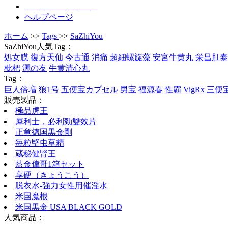
ショッピングカート
ヘルプページ
ホーム
>>
Tags
>>
SaZhiYou
SaZhiYou人気Tag：
処女膜
復方天仙
今古通
消痛
超細螺旋藻
安宮牛黄丸
栄昌肛泰
枇杷
灑の友
牛黄清心丸
Tag：
巨人倍増
狼1号
五便宝カプセル
男宝
福源春
性霸
VigRx
三便
販売製品：
極品虎王
犀利士，必利勁雙效片
正竜徳国黒金剛
毎粒堅虫草精
蔵秘健腎王
藍金偉哥1箱セット
享硬（きょうこう）
脱衣水-強力女性用催淫水
米国魔根
米国黒金 USA BLACK GOLD
人気商品：