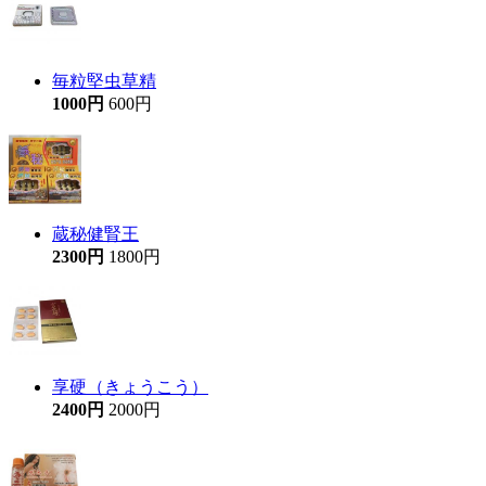
毎粒堅虫草精
1000円
600円
蔵秘健腎王
2300円
1800円
享硬（きょうこう）
2400円
2000円