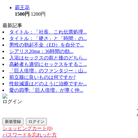
霸王花
1500円
1200円
最新記事
タイトル：「社長、これ伝票処理...
タイトル：「硬さ」と「時間」の...
男性の勃起不全（ED）を自分で...
シアリス20mg：36時間の効...
入浴はセックスの前と後のどちら...
高齢者も適切にセックスをするこ...
「巨人倍増」のファンタジー：山...
前立腺に良いものは何ですか?
性欲減退はどのように治療ですか...
愛の四季:「巨人倍増」が導く仲...
ログイン
ショッピングカート(0)
パスワードを忘れった方