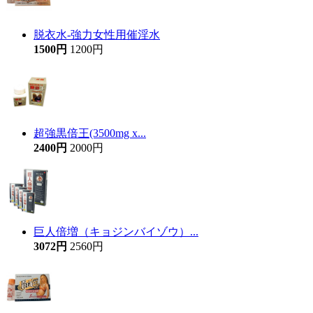
脱衣水-強力女性用催淫水
1500円
1200円
超強黒倍王(3500mg x...
2400円
2000円
巨人倍増（キョジンバイゾウ）...
3072円
2560円