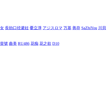
女
長効口径避妊
憂立淨
アジスロマ
万基
善存
SaZhiYou
川貝
壹號
曲美
RU486
花痴
花之欲
D10