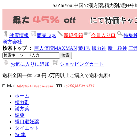
SaZhiYou!中国の漢方薬,精力剤,
健康情報
商品Tags
新規登録
会員入り口
特集
漢方会社
検索トップ ：
巨人倍増
MAXMAN
狼1号
蟻力神
新一粒神
三
お気に入りに追加|
ショッピングカート
送料全国一律1200円 2万円以上ご購入で送料無料!
ホーム
精力剤
漢方薬
媚薬
経口避妊薬
ダイエット
特 集