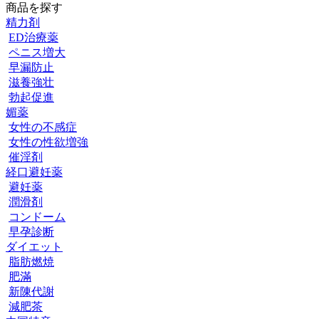
商品を探す
精力剤
ED治療薬
ペニス増大
早漏防止
滋養強壮
勃起促進
媚薬
女性の不感症
女性の性欲増強
催淫剤
経口避妊薬
避妊薬
潤滑剤
コンドーム
早孕診断
ダイエット
脂肪燃焼
肥滿
新陳代謝
減肥茶