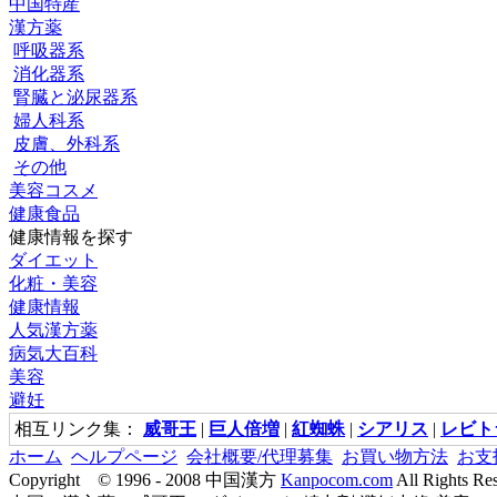
中国特産
漢方薬
呼吸器系
消化器系
腎臓と泌尿器系
婦人科系
皮膚、外科系
その他
美容コスメ
健康食品
健康情報を探す
ダイエット
化粧・美容
健康情報
人気漢方薬
病気大百科
美容
避妊
相互リンク集：
威哥王
|
巨人倍増
|
紅蜘蛛
|
シアリス
|
レビト
ホーム
ヘルプページ
会社概要/代理募集
お買い物方法
お支
Copyright © 1996 - 2008 中国漢方
Kanpocom.com
All Rights Re