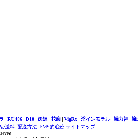
ラ
|
RU486
|
D10
|
妖姫
|
花痴
|
VigRx
|
淫インモラル
|
蟻力神
|
蟻
払/送料
配送方法
EMS的追迹
サイトマップ
served