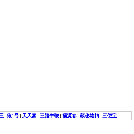
王
|
狼1号
|
天天素
|
三體牛鞭
|
福源春
|
蔵秘雄精
|
三便宝
|