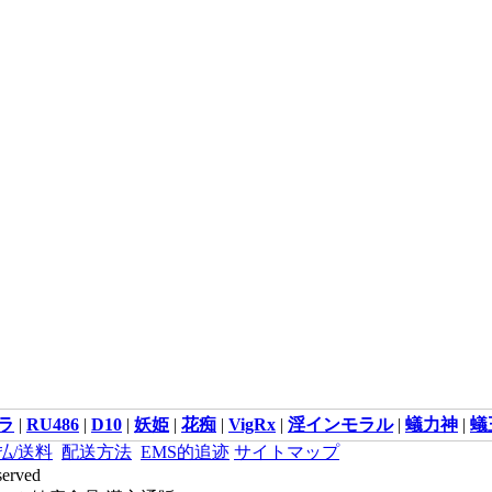
ラ
|
RU486
|
D10
|
妖姫
|
花痴
|
VigRx
|
淫インモラル
|
蟻力神
|
蟻
払/送料
配送方法
EMS的追迹
サイトマップ
served