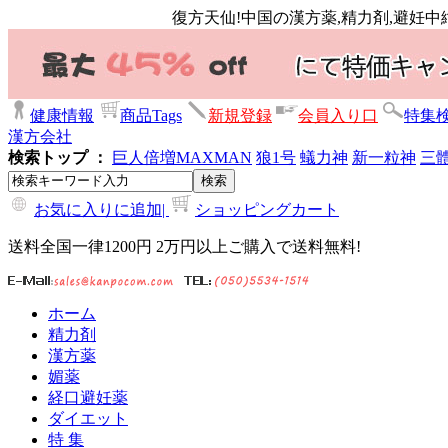
復方天仙!中国の漢方薬,精力剤,避妊中
健康情報
商品Tags
新規登録
会員入り口
特集
漢方会社
検索トップ ：
巨人倍増
MAXMAN
狼1号
蟻力神
新一粒神
三
お気に入りに追加|
ショッピングカート
送料全国一律1200円 2万円以上ご購入で送料無料!
ホーム
精力剤
漢方薬
媚薬
経口避妊薬
ダイエット
特 集