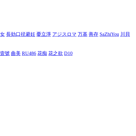
女
長効口径避妊
憂立淨
アジスロマ
万基
善存
SaZhiYou
川貝
壹號
曲美
RU486
花痴
花之欲
D10