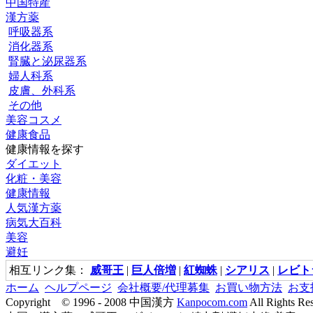
中国特産
漢方薬
呼吸器系
消化器系
腎臓と泌尿器系
婦人科系
皮膚、外科系
その他
美容コスメ
健康食品
健康情報を探す
ダイエット
化粧・美容
健康情報
人気漢方薬
病気大百科
美容
避妊
相互リンク集：
威哥王
|
巨人倍増
|
紅蜘蛛
|
シアリス
|
レビト
ホーム
ヘルプページ
会社概要/代理募集
お買い物方法
お支
Copyright © 1996 - 2008 中国漢方
Kanpocom.com
All Rights Re